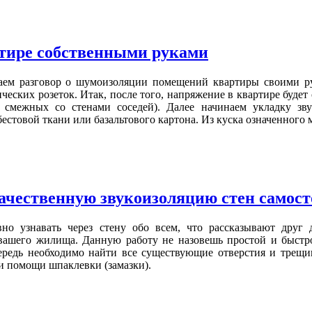
ртире собственными руками
ем разговор о шумоизоляции помещений квартиры своими ру
ических розеток. Итак, после того, напряжение в квартире буд
, смежных со стенами соседей). Далее начинаем укладку зв
естовой ткани или базальтового картона. Из куска означенного 
качественную звукоизоляцию стен самос
но узнавать через стену обо всем, что рассказывают друг 
 вашего жилища. Данную работу не назовешь простой и быст
ередь необходимо найти все существующие отверстия и трещи
ри помощи шпаклевки (замазки).