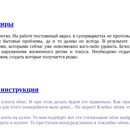
тиры
егко. На работе постоянный аврал, в супермаркетах не протолка
 бытовые проблемы, да и то далеко не всегда. В результате
ми, которыми сейчас уже невозможно кого-либо удивить. Безо
к нарушениям жизненного ритма и тонуса. Необходимо отдых
ия, создать которые получается редко.
 инструкция
и клеить
обои.
И при этом делать будем это правильно. Как пр
и для этого понадобится мало денег... Не верьте! Клейка обоев 
леить на кухне. То вам подойдёт вот эта статья-какие обои выб
рете и купите. То преступим непосредственно к поклейке обоев