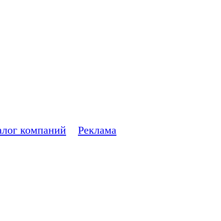
 ремонте
ера
алог компаний
Реклама