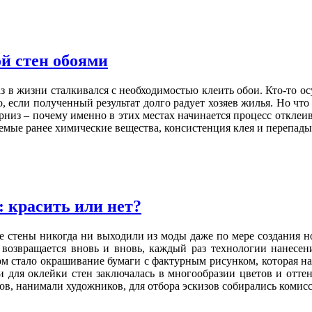
й стен обоями
з в жизни сталкивался с необходимостью клеить обои. Кто-то ос
, если полученный результат долго радует хозяев жилья. Но чт
рниз – почему именно в этих местах начинается процесс откле
уемые ранее химические вещества, консистенция клея и перепады
: красить или нет?
стены никогда ни выходили из моды даже по мере создания но
возвращается вновь и вновь, каждый раз технологии нанесени
 стало окрашивание бумаги с фактурным рисунком, которая наз
ги для оклейки стен заключалась в многообразии цветов и отт
в, нанимали художников, для отбора эскизов собирались комис