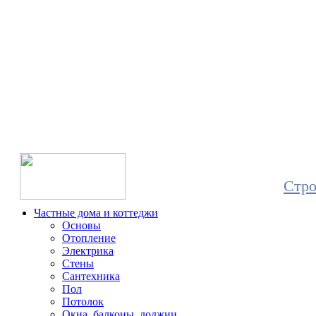
Все о с
и 
Стро
Частные дома и коттеджи
Основы
Отопление
Электрика
Стены
Сантехника
Пол
Потолок
Окна, балконы, лоджии