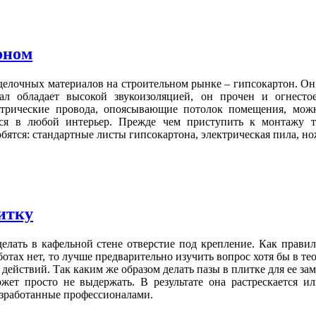
оном
елочных материалов на строительном рынке – гипсокартон. Он 
ал обладает высокой звукоизоляцией, он прочен и огнестое
трические провода, опоясывающие потолок помещения, можн
ся в любой интерьер. Прежде чем приступить к монтажу та
бятся: стандартные листы гипсокартона, электрическая пила, н
итку
делать в кафельной стене отверстие под крепление. Как прав
ботах нет, то лучше предварительно изучить вопрос хотя бы в те
действий. Так каким же образом делать пазы в плитке для ее з
жет просто не выдержать. В результате она растрескается ил
азработанные профессионалами.