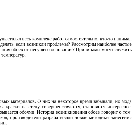
уществлял весь комплекс работ самостоятельно, кто-то нанимал
о делать, если возникли проблемы? Рассмотрим наиболее частые
ивания обоев от несущего основания? Причинами могут служить
 температур.
вых материалов. О них на некоторое время забывали, но мода
я краски на стену совершенствуются, становятся интереснее.
ывается обоями. История возникновения обоев говорит о том,
енков, производители разрабатывали новые методики нанесения
сии.