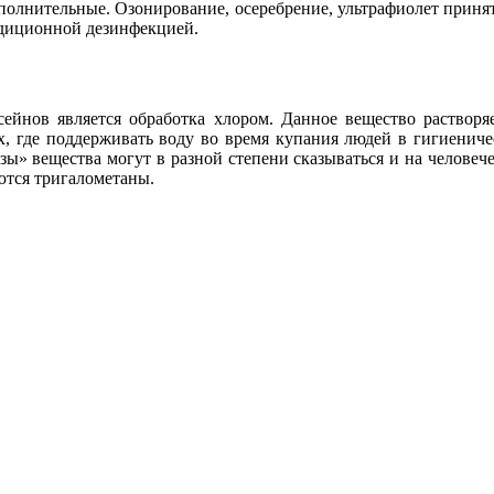
полнительные. Озонирование, осеребрение, ультрафиолет приня
радиционной дезинфекцией.
йнов является обработка хлором. Данное вещество растворя
, где поддерживать воду во время купания людей в гигиеничес
ы» вещества могут в разной степени сказываться и на человече
уются тригалометаны.