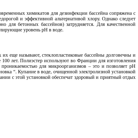
овременных химикатов для дезинфекции бассейна сопряжена с
едорогой и эффективной альтернативой хлору. Однако следует
но для бетонных бассейнов) затрудняется. Для качественной
олирующие уровень pH в воде.
к их еще называют, стеклопластиковые бассейны долговечны и
 100 лет. Полиэстер используют во Франции для изготовления
й проникаемостью для микроорганизмов – это и позволяет pH
новка “. Купание в воде, очищенной электролизной установкой
тании с этой установкой обеспечат здоровый и приятный отдых