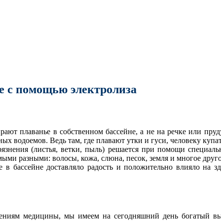
не с помощью электролиза
ают плаванье в собственном бассейне, а не на речке или пру
ых водоемов. Ведь там, где плавают утки и гуси, человеку купат
рязнения (листья, ветки, пыль) решается при помощи специаль
ыми разными: волосы, кожа, слюна, песок, земля и многое другое
 в бассейне доставляло радость и положительно влияло на здо
ениям медицины, мы имеем на сегодняшний день богатый выб