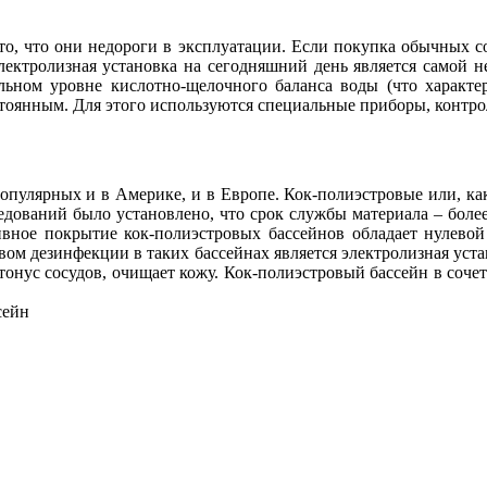
то, что они недороги в эксплуатации. Если покупка обычных с
Электролизная установка на сегодняшний день является самой н
ьном уровне кислотно-щелочного баланса воды (что характер
стоянным. Для этого используются специальные приборы, контр
опулярных и в Америке, и в Европе. Кок-полиэстровые или, ка
едований было установлено, что срок службы материала – более
тивное покрытие кок-полиэстровых бассейнов обладает нулево
вом дезинфекции в таких бассейнах является электролизная уста
тонус сосудов, очищает кожу. Кок-полиэстровый бассейн в соче