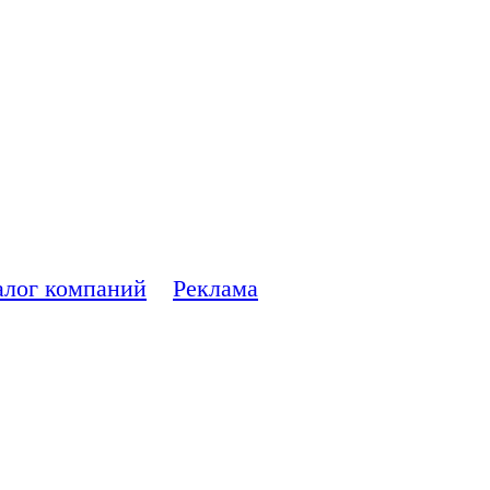
 ремонте
ера
алог компаний
Реклама