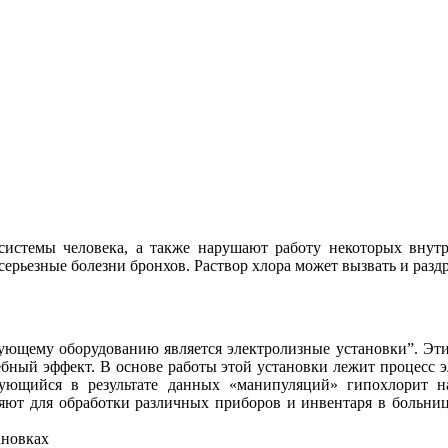
истемы человека, а также нарушают работу некоторых внутр
серьезные болезни бронхов. Раствор хлора может вызвать и раз
ующему оборудованию является электролизные установки”. Эти 
лебный эффект. В основе работы этой установки лежит процесс 
азующийся в результате данных «манипуляций» гипохлори
яют для обработки различных приборов и инвентаря в больница