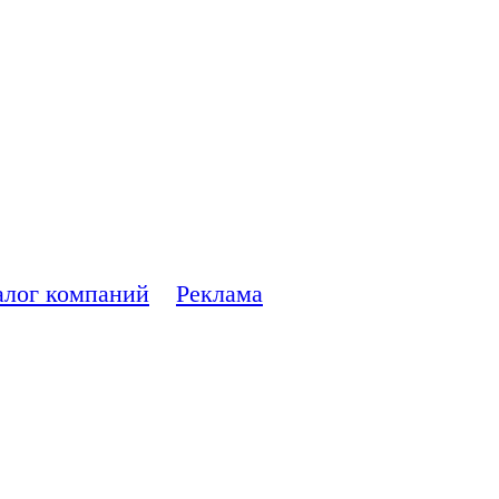
 ремонте
ера
алог компаний
Реклама