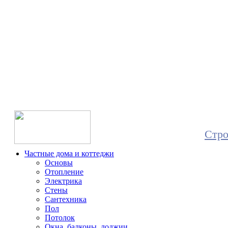
Все о с
и 
Стро
Частные дома и коттеджи
Основы
Отопление
Электрика
Стены
Сантехника
Пол
Потолок
Окна, балконы, лоджии