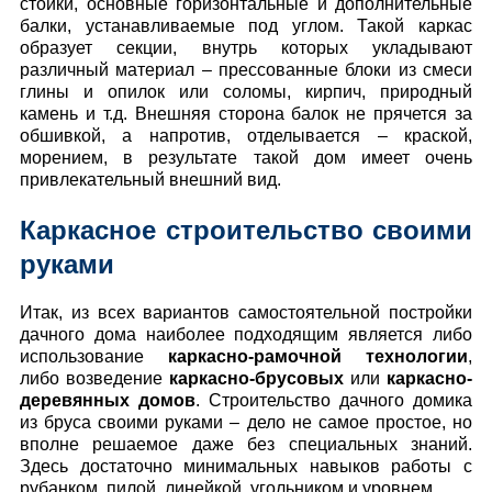
стойки, основные горизонтальные и дополнительные
балки, устанавливаемые под углом. Такой каркас
образует секции, внутрь которых укладывают
различный материал – прессованные блоки из смеси
глины и опилок или соломы, кирпич, природный
камень и т.д. Внешняя сторона балок не прячется за
обшивкой, а напротив, отделывается – краской,
морением, в результате такой дом имеет очень
привлекательный внешний вид.
Каркасное строительство своими
руками
Итак, из всех вариантов самостоятельной постройки
дачного дома наиболее подходящим является либо
использование
каркасно-рамочной технологии
,
либо возведение
каркасно-брусовых
или
каркасно-
деревянных домов
. Строительство дачного домика
из бруса своими руками – дело не самое простое, но
вполне решаемое даже без специальных знаний.
Здесь достаточно минимальных навыков работы с
рубанком, пилой, линейкой, угольником и уровнем.