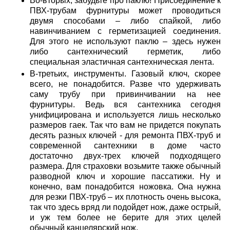
Во-вторых, забудьте про паклю! Присоединение к
ПВХ-трубам фурнитуры может проводиться
двумя способами – либо спайкой, либо
навинчиванием с герметизацией соединения.
Для этого не используют паклю – здесь нужен
либо сантехнический герметик, либо
специальная эластичная сантехническая лента.
В-третьих, инструменты. Газовый ключ, скорее
всего, не понадобится. Разве что удерживать
саму трубу при привинчивании на нее
фурнитуры. Ведь вся сантехника сегодня
унифицирована и используется лишь несколько
размеров гаек. Так что вам не придется покупать
десять разных ключей - для ремонта ПВХ-труб и
современной сантехники в доме часто
достаточно двух-трех ключей подходящего
размера. Для страховки возьмите также обычный
разводной ключ и хорошие пассатижи. Ну и
конечно, вам понадобится ножовка. Она нужна
для резки ПВХ-труб – их плотность очень высока,
так что здесь вряд ли подойдет нож, даже острый,
и уж тем более не берите для этих целей
обычный канцелярский нож.